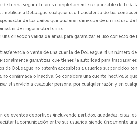
de forma segura. tu eres completamente responsable de toda la 
s notificar a DoLeague cualquier uso fraudulento de tus contraseñ
sponsable de los daños que pudieran derivarse de un mal uso de 
email ni de ninguna otra forma.
na dirección válida de email para garantizar el uso correcto de
trasferencia o venta de una cuenta de DoLeague ni un número de i
ersonalmente garantizas que tienes la autoridad para traspasar es
ios de DoLeague no estarán accesibles a usuarios suspendidos
a no confirmada o inactiva. Se considera una cuenta inactiva la 
sar el servicio a cualquier persona, por cualquier razón y en cua
ón de eventos deportivos (incluyendo partidos, quedadas, citas, e
ilitar la comunicación entre sus usuarios, siendo únicamente una