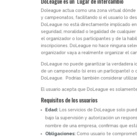
DoLeague es un Lugar de intercambio
Doleague actua como una zona virtual dónde s
y campeonatos, facilitando si el usuario lo de
DoLeague no está directamente implicado en la
seguridad, moralidad o legalidad de cualquie
el organizador o los participantes y de la hab
inscripciones. DoLeague no hace ninguna sele
organizador vaya a realmente organizar el ca
DoLeague no puede garantizar la verdadera id
de un campeonato (si eres un participante) o c
DoLeague. Podrías también considerar utilizar
El usuario acepta que DoLeague es solamente u
Requisitos de los usuarios
Edad:
Los servicios de DoLeague solo pued
bajo la supervisión y autorización un respo
nombre de una empresa, confirmas que está
Obligaciones:
Como usuario te comprometes