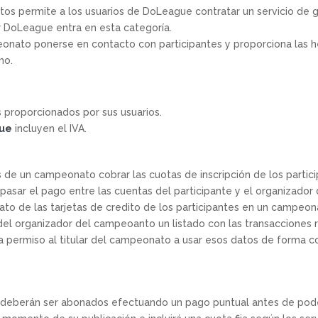
os permite a los usuarios de DoLeague contratar un servicio de 
 DoLeague entra en esta categoría.
nato ponerse en contacto con participantes y proporciona las he
mo.
s proporcionados por sus usuarios.
ue
incluyen el IVA.
s de un campeonato cobrar las cuotas de inscripción de los partic
pasar el pago entre las cuentas del participante y el organizad
ato de las tarjetas de credito de los participantes en un campeo
el organizador del campeoanto un listado con las transacciones re
ermiso al titular del campeonato a usar esos datos de forma com
eberán ser abonados efectuando un pago puntual antes de poder