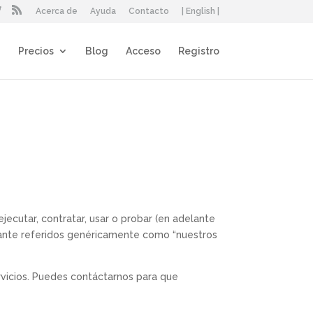
Acerca de
Ayuda
Contacto
| English |
Precios
Blog
Acceso
Registro
ecutar, contratar, usar o probar (en adelante
lante referidos genéricamente como “nuestros
rvicios. Puedes contáctarnos para que