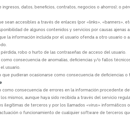
ingresos, datos, beneficios, contratos, negocios o ahorros); o pé
e sean accesibles a través de enlaces (por «links», «banners», etc
sponibilidad de algunos contenidos y servicios por causas ajenas
la información incluida por el usuario ofenda a otro usuario o a t
odo.
 pérdida, robo o hurto de las contraseñas de acceso del usuario.
o como consecuencia de anomalías, deficiencias y/o fallos técnico
 el usuario.
o que pudieran ocasionarse como consecuencia de deficiencias o f
e
o como consecuencia de errores en la información procedente de
 los mismos, aunque haya sido recibida a través del servicio regu
s ilegítimas de terceros y por los llamados «virus» informáticos 
tuación o funcionamiento de cualquier software de terceros que