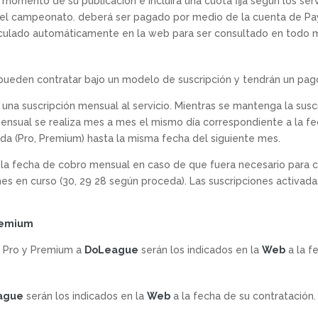
momento de su publicación e incluirá una cuota fija según los ser
l campeonato. deberá ser pagado por medio de la cuenta de Paypa
lculado automáticamente en la web para ser consultado en todo
ueden contratar bajo un modelo de suscripción y tendrán un pag
 una suscripción mensual al servicio. Mientras se mantenga la susc
 mensual se realiza mes a mes el mismo día correspondiente a la f
nda (Pro, Premium) hasta la misma fecha del siguiente mes.
la fecha de cobro mensual en caso de que fuera necesario para ca
mes en curso (30, 29 28 según proceda). Las suscripciones activadas
Premium
as Pro y Premium a
DoLeague
serán los indicados en la
Web
a la f
ague
serán los indicados en la
Web
a la fecha de su contratación.