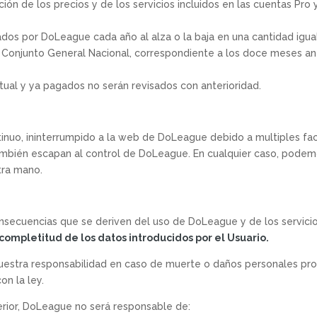
ión de los precios y de los servicios incluidos en las cuentas Pro
sados por DoLeague cada año al alza o la baja en una cantidad ig
, Conjunto General Nacional, correspondiente a los doce meses ant
tual y ya pagados no serán revisados con anterioridad.
nuo, ininterrumpido a la web de DoLeague debido a multiples fa
también escapan al control de DoLeague. En cualquier caso, pode
tra mano.
onsecuencias que se deriven del uso de DoLeague y de los servici
 completitud de los datos introducidos por el Usuario.
nuestra responsabilidad en caso de muerte o daños personales pro
n la ley.
terior, DoLeague no será responsable de: