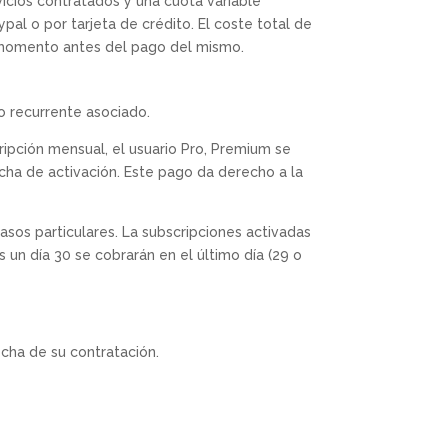
vicios contratados y una cuota variable
l o por tarjeta de crédito. El coste total de
 momento antes del pago del mismo.
o recurrente asociado.
ripción mensual, el usuario Pro, Premium se
echa de activación. Este pago da derecho a la
sos particulares. La subscripciones activadas
 un día 30 se cobrarán en el último día (29 o
echa de su contratación.